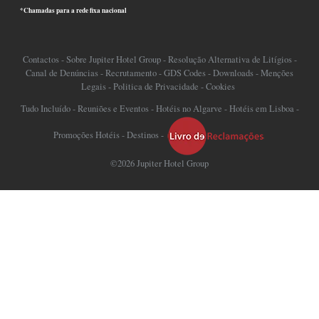
*Chamadas para a rede fixa nacional
Contactos
-
Sobre Jupiter Hotel Group
-
Resolução Alternativa de Litígios
-
Canal de Denúncias
-
Recrutamento
-
GDS Codes
-
Downloads
-
Menções
Legais
-
Politica de Privacidade
-
Cookies
Tudo Incluído
-
Reuniões e Eventos
-
Hotéis no Algarve
-
Hotéis em Lisboa
-
Promoções Hotéis
-
Destinos
-
©2026 Jupiter Hotel Group