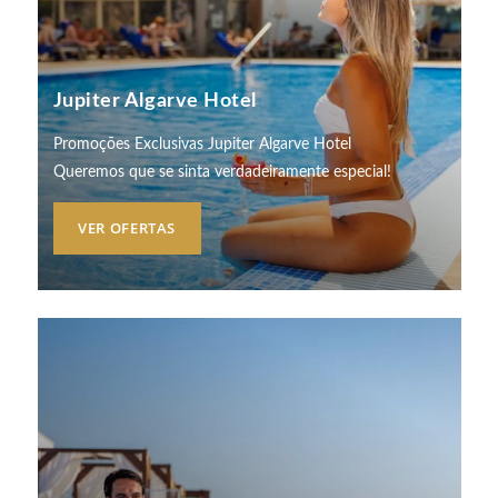
Jupiter Algarve Hotel
SOBRE NÓS
HOTÉIS
Promoções Exclusivas Jupiter Algarve Hotel
CHEGADA
Queremos que se sinta verdadeiramente especial!
PROMOÇÕES EXCLUSIVAS
DESTINOS
VER OFERTAS
REUNIÕES E EVENTOS
NOITES
SUSTENTABILIDADE
RECRUTAMENTO
NOTÍCIAS
RESERVAR
CONTACTOS
Por favor, selecione um hotel para reservar.