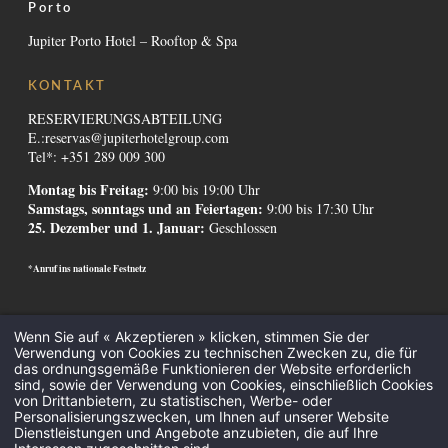
Porto
Jupiter Porto Hotel – Rooftop & Spa
KONTAKT
RESERVIERUNGSABTEILUNG
E.:
reservas@jupiterhotelgroup.com
Tel*: +351 289 009 300
Montag bis Freitag:
9:00 bis 19:00 Uhr
Samstags, sonntags und an Feiertagen:
9:00 bis 17:30 Uhr
25. Dezember und 1. Januar:
Geschlossen
*Anruf ins nationale Festnetz
Wenn Sie auf « Akzeptieren » klicken, stimmen Sie der
Kontakte
-
Institutionell
-
Alternative Streitbeilegung
-
Canal de Denúncias
-
Verwendung von Cookies zu technischen Zwecken zu, die für
Rekrutierung
-
GDS Codes
-
Downloads
-
Rechtliche Erwähnungen
-
das ordnungsgemäße Funktionieren der Website erforderlich
Datenschutzerklärung
-
Cookies
sind, sowie der Verwendung von Cookies, einschließlich Cookies
Alle eingeschlossen
-
Treffen und Veranstaltungen
-
Hotels an der Algarve
-
von Drittanbietern, zu statistischen, Werbe- oder
Hotels in Lissabon
-
Sonderangebote Hotels
-
Reiseziele
-
Personalisierungszwecken, um Ihnen auf unserer Website
Dienstleistungen und Angebote anzubieten, die auf Ihre