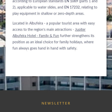
according to European standards
EN 1069
(parts 1 and
2), applicable to water slides, and
EN 17232
, relating to
play equipment in shallow or zero-depth areas.
Located in Albufeira - a popular tourist area with easy
access to the region’s main attractions -
Jupiter
Albufeira Hotel - Family & Fun
further strengthens its
position as an ideal choice for family holidays, where
fun always goes hand in hand with safety.
ÜBER UNS
HOTELS
NEWSLETTER
ANKUNFT
EXKLUSIVE PROMOTIONEN