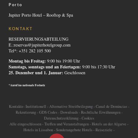
Porto
Jupiter Porto Hotel – Rooftop & Spa
KONTAKT
RESERVIERUNGSABTEILUNG
E.:
reservas@jupiterhotelgroup.com
Tel*: +351 282 105 500
Montag bis Freitag:
9:00 bis 19:00 Uhr
Samstags, sonntags und an Feiertagen:
9:00 bis 17:30 Uhr
25. Dezember und 1. Januar:
Geschlossen
*Anruf ins nationale Festnetz
Kontakte
-
Institutionell
-
Alternative Streitbeilegung
-
Canal de Denúncias
-
Rekrutierung
-
GDS Codes
-
Downloads
-
Rechtliche Erwähnungen
-
Datenschutzerklärung
-
Cookies
Alle eingeschlossen
-
Treffen und Veranstaltungen
-
Hotels an der Algarve
-
Hotels in Lissabon
-
Sonderangebote Hotels
-
Reiseziele
-