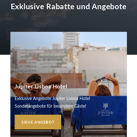
Exklusive Rabatte und Angebote
ÜBER UNS
HOTELS
Jupiter Lisboa Hotel
ANKUNFT
EXKLUSIVE PROMOTIONEN
Exklusive Angebote Jupiter Lisboa Hotel
REISEZIELE
Sonderangebote für besondere Gäste!
NÄCHTE
VERANSTALTUNGEN & TAGUNGEN
KONTAKT
SIEHE ANGEBOT
NACHRICHTEN
BUCHEN SIE
NACHHALTIGKEIT