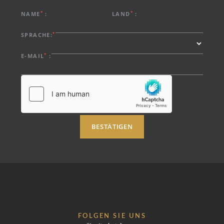
*
*
NAME
:
LAND
:
*
SPRACHE:
*
E-MAIL
:
BESTÄTIGEN
FOLGEN SIE UNS