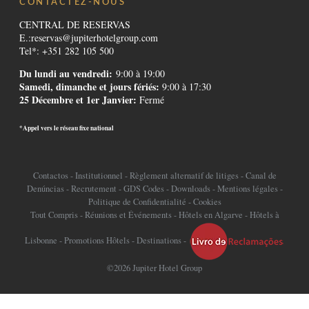
CONTACTEZ-NOUS
CENTRAL DE RESERVAS
E.:
reservas@jupiterhotelgroup.com
Tel*: +351 282 105 500
Du lundi au vendredi:
9:00 à 19:00
Samedi, dimanche et jours fériés:
9:00 à 17:30
25 Décembre et 1er Janvier:
Fermé
*Appel vers le réseau fixe national
Contactos
-
Institutionnel
-
Règlement alternatif de litiges
-
Canal de
Denúncias
-
Recrutement
-
GDS Codes
-
Downloads
-
Mentions légales
-
Politique de Confidentialité
-
Cookies
Tout Compris
-
Réunions et Événements
-
Hôtels en Algarve
-
Hôtels à
Lisbonne
-
Promotions Hôtels
-
Destinations
-
©2026 Jupiter Hotel Group