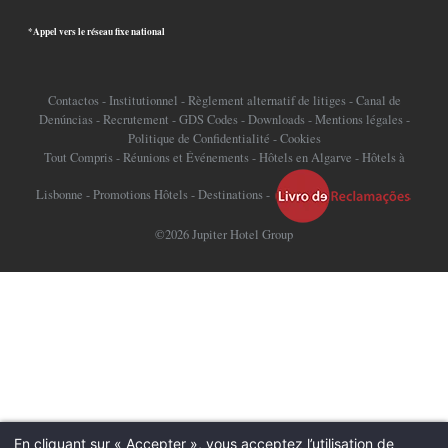
*Appel vers le réseau fixe national
Contactos
-
Institutionnel
-
Règlement alternatif de litiges
-
Canal de
Denúncias
-
Recrutement
-
GDS Codes
-
Downloads
-
Mentions légales
-
Politique de Confidentialité
-
Cookies
Tout Compris
-
Réunions et Événements
-
Hôtels en Algarve
-
Hôtels à
Lisbonne
-
Promotions Hôtels
-
Destinations
-
©2026 Jupiter Hotel Group
En cliquant sur « Accepter », vous acceptez l’utilisation de