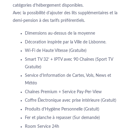
ARRIVÉE
catégories d’hébergement disponibles.
PROMOTIONS SPÉCIALES
Avec la possibilité d’ajouter des lits supplémentaires et la
DESTINATIONS
demi-pension à des tarifs préférentiels.
NUITS
ÉVÉNEMENTS & RÉUNIONS
ACTUALITÉS
Dimensions au-dessus de la moyenne
DURABILITÉ ENVIRONNEMENTALE
Décoration inspirée par la Ville de Lisbonne.
RÉSERVER
CONTACTEZ-NOUS
Wi-Fi de Haute Vitesse (Gratuite)
Smart TV 32’ + IPTV avec 90 Chaînes (Sport TV
Veuillez sélectionner un hôtel pour réserver.
Gratuite)
Service d'Information de Cartes, Vols, News et
Météo
Chaînes Premium + Service Pay-Per-View
Coffre Électronique avec prise intérieure (Gratuit)
Produits d'Hygiène Personnelle (Gratuit)
Fer et planche à repasser (Sur demande)
Room Service 24h