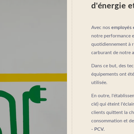
d'énergie e
Avec nos
employés e
notre performance e
quotidiennement à r
carburant de notre a
Dans ce but, des tech
équipements ont été 
utilisée.
En outre, l'établiss
clé) qui éteint l'écla
clients quittent la 
consommation et de
- PCV.