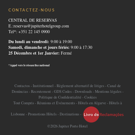
CONTACTEZ-NOUS
CENTRAL DE RESERVAS
E.:
reservas@jupiterhotelgroup.com
Tel*: +351 22 145 0900
Du lundi au vendredi:
9:00 à 19:00
Samedi, dimanche et jours fériés:
9:00 à 17:30
25 Décembre et 1er Janvier:
Fermé
*Appel vers le réseau fixe national
Contactos
-
Institutionnel
-
Règlement alternatif de litiges
-
Canal de
Denúncias
-
Recrutement
-
GDS Codes
-
Downloads
-
Mentions légales
-
Politique de Confidentialité
-
Cookies
Tout Compris
-
Réunions et Événements
-
Hôtels en Algarve
-
Hôtels à
Lisbonne
-
Promotions Hôtels
-
Destinations
-
©2026 Jupiter Porto Hotel