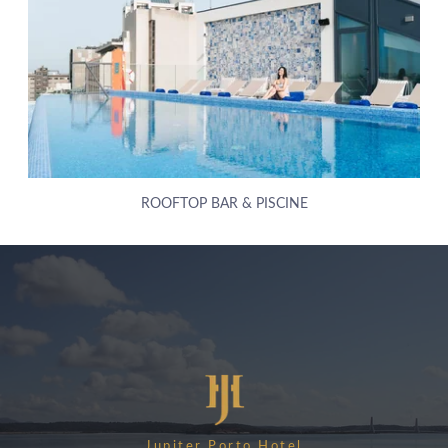
ROOFTOP BAR & PISCINE
À PROPOS DE NOUS
HÔTELS
ARRIVÉE
PROMOTIONS SPÉCIALES
DESTINATIONS
NUITS
ÉVÉNEMENTS & RÉUNIONS
ACTUALITÉS
DURABILITÉ ENVIRONNEMENTALE
Jupiter Porto Hotel