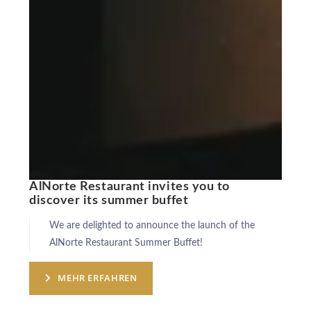
AlNorte Restaurant invites you to
discover its summer buffet
We are delighted to announce the launch of the
ÜBER UNS
AlNorte Restaurant Summer Buffet!
HOTELS
ANKUNFT
EXKLUSIVE PROMOTIONEN
MEHR ERFAHREN
REISEZIELE
NÄCHTE