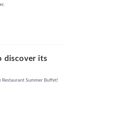
LLEGADA
er.
NOCHES
RESERVAR
 discover its
Seleccione un hotel para reservar.
e Restaurant Summer Buffet!