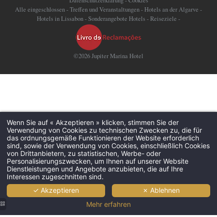
Datenschutzerklärung
-
Cookies
Alle eingeschlossen
-
Treffen und Veranstaltungen
-
Hotels an der Algarve
-
Hotels in Lissabon
-
Sonderangebote Hotels
-
Reiseziele
-
©2026 Jupiter Marina Hotel
Wenn Sie auf « Akzeptieren » klicken, stimmen Sie der
Verwendung von Cookies zu technischen Zwecken zu, die für
das ordnungsgemäße Funktionieren der Website erforderlich
sind, sowie der Verwendung von Cookies, einschließlich Cookies
von Drittanbietern, zu statistischen, Werbe- oder
Personalisierungszwecken, um Ihnen auf unserer Website
Dienstleistungen und Angebote anzubieten, die auf Ihre
Interessen zugeschnitten sind.
✓ Akzeptieren
✗ Ablehnen
Mehr erfahren