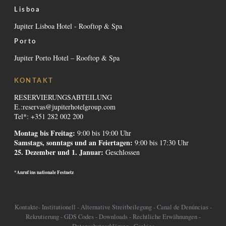
Lisboa
Jupiter Lisboa Hotel - Rooftop & Spa
Porto
Jupiter Porto Hotel – Rooftop & Spa
KONTAKT
RESERVIERUNGSABTEILUNG
E.:
reservas@jupiterhotelgroup.com
Tel*: +351 282 002 200
Montag bis Freitag:
9:00 bis 19:00 Uhr
Samstags, sonntags und an Feiertagen:
9:00 bis 17:30 Uhr
25. Dezember und 1. Januar:
Geschlossen
*Anruf ins nationale Festnetz
Kontakte
-
Institutionell
-
Alternative Streitbeilegung
-
Canal de Denúncias
-
Rekrutierung
-
GDS Codes
-
Downloads
-
Rechtliche Erwähnungen
-