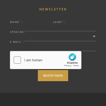
NEWSLETTER
*
*
NAME
:
LAND
:
*
SPRACHE:
*
E-MAIL
:
BESTÄTIGEN