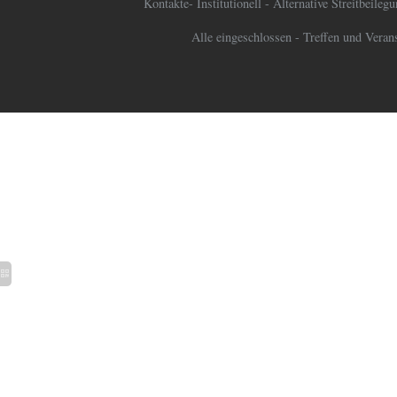
Kontakte
-
Institutionell
-
Alternative Streitbeileg
Alle eingeschlossen
-
Treffen und Veran