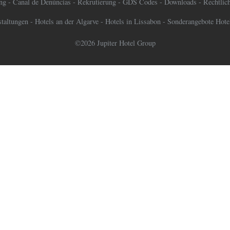
ung
-
Canal de Denúncias
-
Rekrutierung
-
GDS Codes
-
Downloads
-
Rechtlic
staltungen
-
Hotels an der Algarve
-
Hotels in Lissabon
-
Sonderangebote Hote
©2026 Jupiter Hotel Group