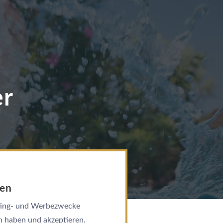
er
ANKUNFT
NÄCHTE
den
eting- und Werbezwecke
n haben und akzeptieren.