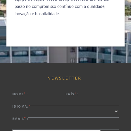
passo no compromisso contínuo com a qualidade,
inovação e hospitalidade.
NEWSLETTER
SOBRE NÓS
*
*
NOME
:
PAÍS
:
HOTÉIS
*
IDIOMA:
CHEGADA
PROMOÇÕES EXCLUSIVAS
DESTINOS
*
EMAIL
:
REUNIÕES E EVENTOS
NOITES