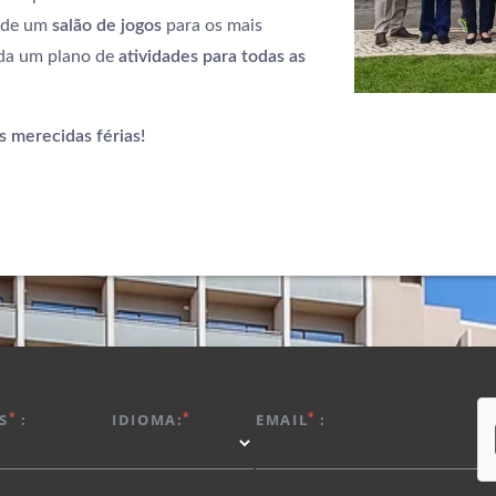
 de um
salão de jogos
para os mais
da um plano de
atividades para todas as
 merecidas férias!
*
*
*
S
:
IDIOMA:
EMAIL
: