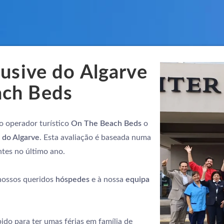
lusive do Algarve
ach Beds
o operador turístico
On The Beach Beds
o
e do Algarve
. Esta avaliação é baseada numa
ntes no último ano.
nossos queridos
hóspedes
e à nossa
equipa
do para ter umas férias em família de