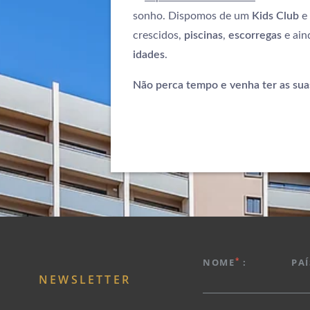
sonho. Dispomos de um
Kids Club
e
crescidos,
piscinas
,
escorregas
e ain
idades
.
Não perca tempo e venha ter as suas
SOBRE NÓS
HOTÉIS
PROMOÇÕES EXCLUSIVAS
*
NOME
:
PAÍ
DESTINOS
NEWSLETTER
REUNIÕES E EVENTOS