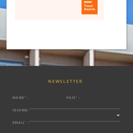
NEWSLETTER
SOBRE NÓS
*
*
NOME
:
PAÍS
:
HOTÉIS
*
IDIOMA:
CHEGADA
PROMOÇÕES EXCLUSIVAS
DESTINOS
*
EMAIL
:
REUNIÕES E EVENTOS
NOITES