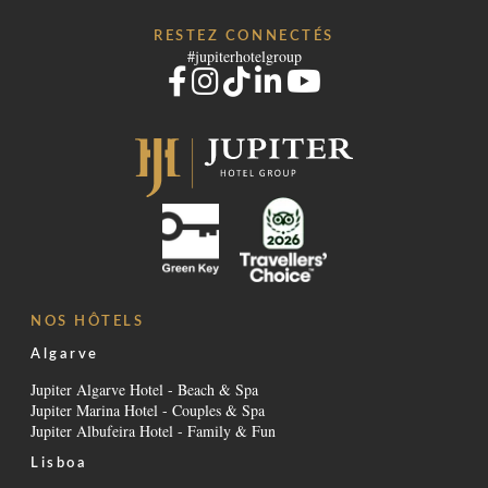
DESTINATIONS
RESTEZ CONNECTÉS
NUITS
ÉVÉNEMENTS & RÉUNIONS
#jupiterhotelgroup
ACTUALITÉS
DURABILITÉ ENVIRONNEMENTALE
RÉSERVER
CONTACTEZ-NOUS
Veuillez sélectionner un hôtel pour réserver.
NOS HÔTELS
Algarve
Jupiter Algarve Hotel - Beach & Spa
Jupiter Marina Hotel - Couples & Spa
Jupiter Albufeira Hotel - Family & Fun
Lisboa