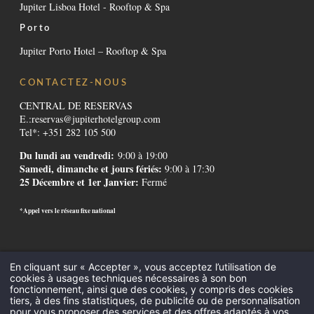
Jupiter Lisboa Hotel - Rooftop & Spa
Porto
Jupiter Porto Hotel – Rooftop & Spa
CONTACTEZ-NOUS
CENTRAL DE RESERVAS
E.:
reservas@jupiterhotelgroup.com
Tel*: +351 282 105 500
Du lundi au vendredi:
9:00 à 19:00
Samedi, dimanche et jours fériés:
9:00 à 17:30
25 Décembre et 1er Janvier:
Fermé
*Appel vers le réseau fixe national
Contactos
-
Institutionnel
-
Règlement alternatif de litiges
-
Canal de
En cliquant sur « Accepter », vous acceptez l’utilisation de
Denúncias
-
Recrutement
-
GDS Codes
-
Downloads
-
Mentions légales
-
cookies à usages techniques nécessaires à son bon
Politique de Confidentialité
-
Cookies
fonctionnement, ainsi que des cookies, y compris des cookies
Tout Compris
-
Réunions et Événements
-
Hôtels en Algarve
-
Hôtels à
tiers, à des fins statistiques, de publicité ou de personnalisation
pour vous proposer des services et des offres adaptés à vos