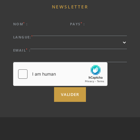
NEWSLETTER
*
*
NOM
:
PAYS
:
*
LANGUE:
*
EMAIL
:
VALIDER
À PROPOS DE NOUS
HÔTELS
ARRIVÉE
PROMOTIONS SPÉCIALES