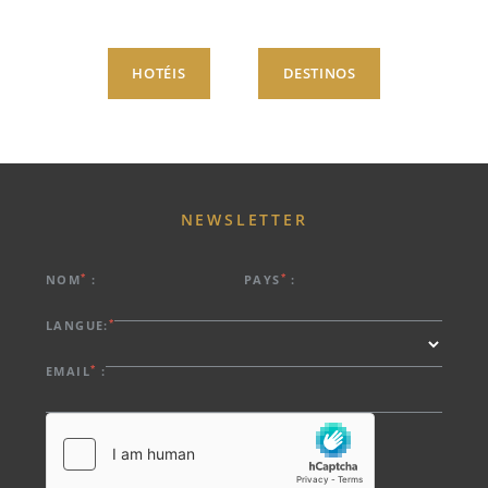
HOTÉIS
DESTINOS
NEWSLETTER
*
*
NOM
:
PAYS
:
*
LANGUE:
*
EMAIL
: