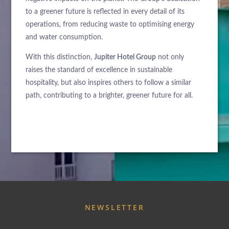
to a greener future is reflected in every detail of its
operations, from reducing waste to optimising energy
and water consumption.
With this distinction,
Jupiter Hotel Group
not only
raises the standard of excellence in sustainable
hospitality, but also inspires others to follow a similar
path, contributing to a brighter, greener future for all.
À PROPOS DE NOUS
HÔTELS
ARRIVÉE
NEWSLETTER
PROMOTIONS SPÉCIALES
DESTINATIONS