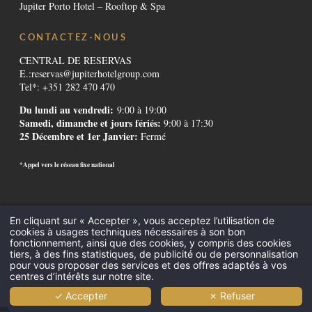
Jupiter Porto Hotel – Rooftop & Spa
CONTACTEZ-NOUS
CENTRAL DE RESERVAS
E.:
reservas@jupiterhotelgroup.com
Tel*: +351 282 470 470
Du lundi au vendredi:
9:00 à 19:00
Samedi, dimanche et jours fériés:
9:00 à 17:30
25 Décembre et 1er Janvier:
Fermé
*Appel vers le réseau fixe national
Contactos
-
Institutionnel
-
Règlement alternatif de litiges
-
Canal de
En cliquant sur « Accepter », vous acceptez l’utilisation de
Denúncias
-
Recrutement
-
GDS Codes
-
Downloads
-
Mentions légales
-
cookies à usages techniques nécessaires à son bon
Politique de Confidentialité
-
Cookies
fonctionnement, ainsi que des cookies, y compris des cookies
Tout Compris
-
Réunions et Événements
-
Hôtels en Algarve
-
Hôtels à
tiers, à des fins statistiques, de publicité ou de personnalisation
pour vous proposer des services et des offres adaptés à vos
centres d’intérêts sur notre site.
Lisbonne
-
Promotions Hôtels
-
Destinations
-
✓ Accepter
✗ Refuser
©2026 Jupiter Algarve Hotel